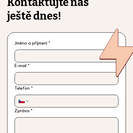
Kontaktujte nás
ještě dnes!
Jméno a příjmení
*
E-mail
*
Telefon
*
Zpráva
*