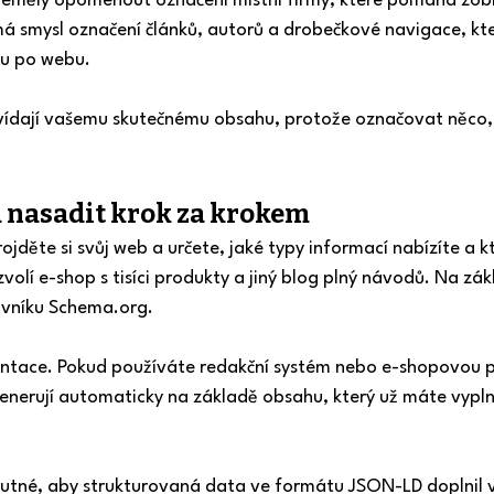
měly opomenout označení místní firmy, které pomáhá zobra
á smysl označení článků, autorů a drobečkové navigace, kte
ou po webu.
ovídají vašemu skutečnému obsahu, protože označovat něco, co
 nasadit krok za krokem
jděte si svůj web a určete, jaké typy informací nabízíte a kte
volí e-shop s tisíci produkty a jiný blog plný návodů. Na zá
ovníku Schema.org.
ace. Pokud používáte redakční systém nebo e-shopovou pla
nerují automaticky na základě obsahu, který už máte vyplně
nutné, aby strukturovaná data ve formátu JSON-LD doplnil v