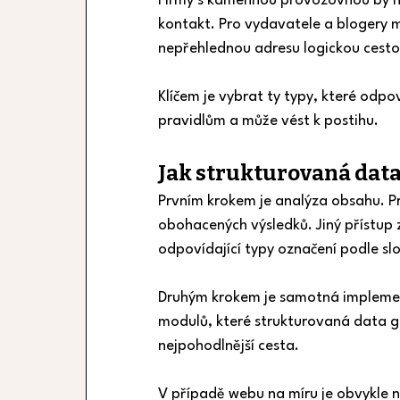
Firmy s kamennou provozovnou by ne
kontakt. Pro vydavatele a blogery m
nepřehlednou adresu logickou cest
Klíčem je vybrat ty typy, které odp
pravidlům a může vést k postihu.
Jak strukturovaná data
Prvním krokem je analýza obsahu. Pro
obohacených výsledků. Jiný přístup z
odpovídající typy označení podle sl
Druhým krokem je samotná implement
modulů, které strukturovaná data ge
nejpohodlnější cesta.
V případě webu na míru je obvykle 