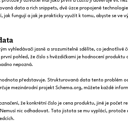
otože ji uživatel vidí jako první a často jí důvěřuje víc ne
urovaná data a rich snippets, dvě úzce propojené technologi
 jak fungují a jak je prakticky využít k tomu, abyste se ve v
data
m vyhledávači jasně a srozumitelně sdělíte, co jednotlivé čá
rvní pohled, že číslo s hvězdičkami je hodnocení produktu a
snadno nepozná.
á hodnota představuje. Strukturovaná data tento problém od
určuje mezinárodní projekt Schema.org, můžete každé infor
načení, že konkrétní číslo je cena produktu, jiné je počet re
 Nemusí nic odhadovat. Tato jistota se mu vyplácí, protože 
edcích.