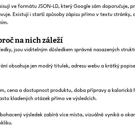
apisují ve formátu JSON-LD, který Google sám doporučuje, p
uje. Existují i starší způsoby zápisu přímo v textu stránky,
ním.
proč na nich záleží
sledky, jsou viditelným důsledkem správně nasazených struk
ání obsahuje jen modrý titulek, adresu webu a krátký popis
m, cena a dostupnost produktu, doba přípravy a kalorická 
asto kladených otázek přímo ve výsledcích.
ohacený výsledek zabírá více místa, vizuálně vyniká a okam
kliku.