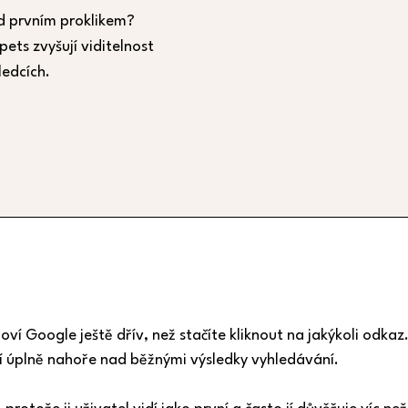
d prvním proklikem?
pets zvyšují viditelnost
ledcích.
oví Google ještě dřív, než stačíte kliknout na jakýkoli odkaz
ví úplně nahoře nad běžnými výsledky vyhledávání.