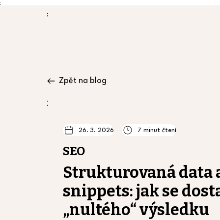
;
Zpět na blog
26. 3. 2026
7 minut čtení
SEO
Strukturovaná data a
snippets: jak se dost
„nultého“ výsledku