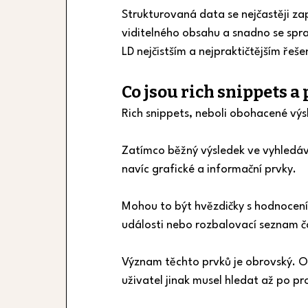
Strukturovaná data se nejčastěji z
viditelného obsahu a snadno se sprav
LD nejčistším a nejpraktičtějším řeše
Co jsou rich snippets a 
Rich snippets, neboli obohacené vý
Zatímco běžný výsledek ve vyhledáv
navíc grafické a informační prvky.
Mohou to být hvězdičky s hodnocení
události nebo rozbalovací seznam č
Význam těchto prvků je obrovský. Ob
uživatel jinak musel hledat až po pro