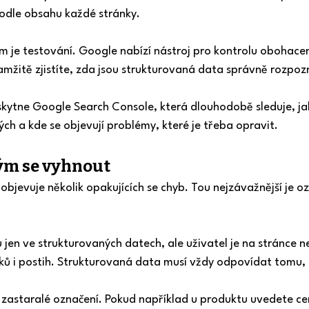
odle obsahu každé stránky.
je testování. Google nabízí nástroj pro kontrolu obohacený
amžitě zjistíte, zda jsou strukturovaná data správně rozpo
kytne Google Search Console, která dlouhodobě sleduje, jak
ch a kde se objevují problémy, které je třeba opravit.
rým se vyhnout
 objevuje několik opakujících se chyb. Tou nejzávažnější je 
en ve strukturovaných datech, ale uživatel je na stránce ne
ků i postih. Strukturovaná data musí vždy odpovídat tomu, co
zastaralé označení. Pokud například u produktu uvedete cenu