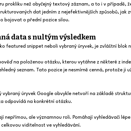
u prokliku než obyčejný textový záznam, a to i v případě, že 
rukturovaných dat jedním z nejefektivnějších způsobů, jak zv
 bojovat o přední pozice silou.
aná data s nultým výsledkem
ko featured snippet neboli vybraný úryvek, je zvláštní blok 
věď na položenou otázku, kterou vytáhne z některé z index
hledný seznam. Tato pozice je nesmírně cenná, protože ji uži
tný vybraný úryvek Google obvykle netvoří na základě strukt
ka odpovídá na konkrétní otázku.
jí nepřímou, ale významnou roli. Pomáhají vyhledávači lépe
jí celkovou viditelnost ve vyhledávání.