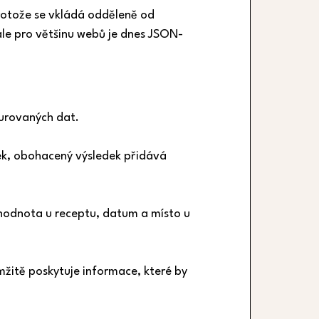
rotože se vkládá odděleně od 
 ale pro většinu webů je dnes JSON-
turovaných dat.
ek, obohacený výsledek přidává 
hodnota u receptu, datum a místo u 
žitě poskytuje informace, které by 