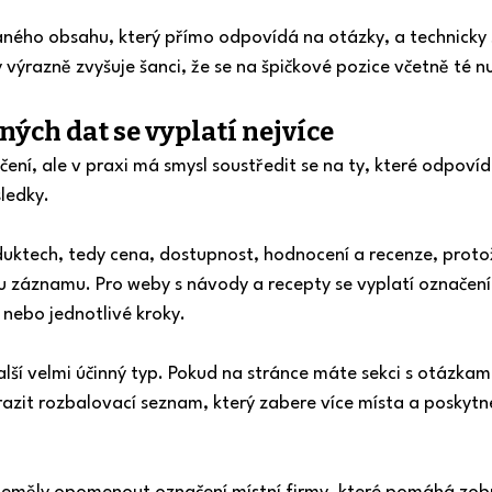
ného obsahu, který přímo odpovídá na otázky, a technicky
ýrazně zvyšuje šanci, že se na špičkové pozice včetně té n
ých dat se vyplatí nejvíce
ení, ale v praxi má smysl soustředit se na ty, které odpoví
ledky.
duktech, tedy cena, dostupnost, hodnocení a recenze, proto
itu záznamu. Pro weby s návody a recepty se vyplatí označen
 nebo jednotlivé kroky.
lší velmi účinný typ. Pokud na stránce máte sekci s otázkam
razit rozbalovací seznam, který zabere více místa a poskytne