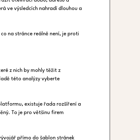
zit otevírací dobu, adresu a 
rá ve výsledcích nahradí dlouhou a 
 na stránce reálně není, je proti 
ré z nich by mohly těžit z 
kladě této analýzy vyberte 
tformu, existuje řada rozšíření a 
ný. To je pro většinu firem 
ývojář přímo do šablon stránek 