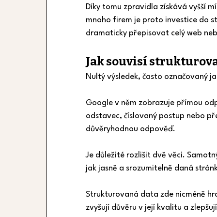
Díky tomu zpravidla získává vyšší mír
mnoho firem je proto investice do st
dramaticky přepisovat celý web nebo
Jak souvisí strukturov
Nultý výsledek, často označovaný ja
Google v něm zobrazuje přímou odpo
odstavec, číslovaný postup nebo pře
důvěryhodnou odpověď.
Je důležité rozlišit dvě věci. Samo
jak jasně a srozumitelně daná strán
Strukturovaná data zde nicméně hra
zvyšují důvěru v její kvalitu a zlepšu