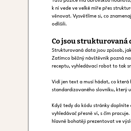
Tato pozice má obrovskou hodnotu, pr
k ní vede ve velké míře přes strukt
věnovat. Vysvětlíme si, co znamenají,
odlišili.
Co jsou strukturovaná 
Strukturovaná data jsou způsob, jaký
Zatímco běžný návštěvník pozná na p
receptu, vyhledávací robot to tak 
Vidí jen text a musí hádat, co kter
standardizovaného slovníku, který 
Když tedy do kódu stránky doplníte oz
vyhledávač přesně ví, s čím pracuje.
hlavně bohatěji prezentovat ve výsl