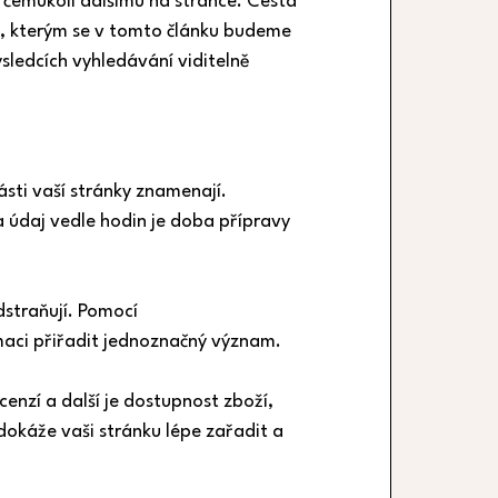
ž čemukoli dalšímu na stránce. Cesta 
e, kterým se v tomto článku budeme 
ýsledcích vyhledávání viditelně 
sti vaší stránky znamenají. 
 údaj vedle hodin je doba přípravy 
straňují. Pomocí 
maci přiřadit jednoznačný význam.
cenzí a další je dostupnost zboží, 
dokáže vaši stránku lépe zařadit a 