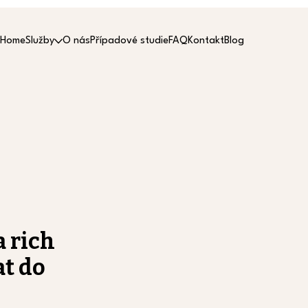
Home
Služby
O nás
Případové studie
FAQ
Kontakt
Blog
 rich
at do